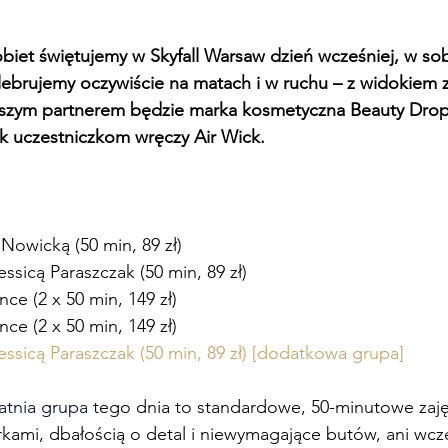
biet świętujemy w Skyfall Warsaw dzień wcześniej, w so
brujemy oczywiście na matach i w ruchu – z widokiem z 
aszym partnerem będzie marka kosmetyczna Beauty Drops
 uczestniczkom wręczy Air Wick.
ą Nowicką (50 min, 89 zł)
essicą Paraszczak (50 min, 89 zł)
ce (2 x 50 min, 149 zł)
ce (2 x 50 min, 149 zł)
Jessicą Paraszczak (50 min, 89 zł) [dodatkowa grupa]
atnia grupa 
tego dnia to standardowe, 50-minutowe zaję
rkami, dbałością o detal i niewymagające butów, ani wcz