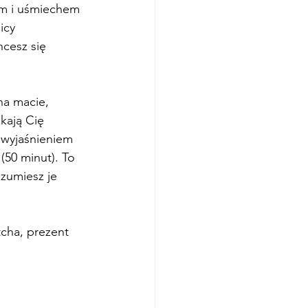
em i uśmiechem 
icy 
cesz się 
na macie, 
kają Cię 
 wyjaśnieniem 
 (50 minut). To 
ozumiesz je 
cha, prezent 