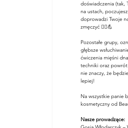
doświadczenia (tak, T
na ustach, poczujesz
doprowadzi Twoje nog
zmęczyć 🤸‍♀️💪
Pozostałe grupy, oz
głębsze wsłuchiwanie
ćwiczenia 
mięśni dna
techniki 
oraz powrót 
nie znaczy, że będzie
lepiej!
Na wszystkie panie 
kosmetyczny od Beau
Nasze prowadzące:
Gosia Włodarczyk – 