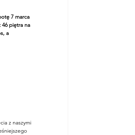
botę 7 marca 
46 piętra na 
, a 
cia z naszymi 
eśniejszego 