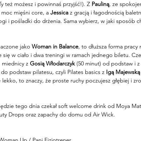
y też możesz i powinnaś przyjść!). Z 
Pauliną
, ze spokoj
 moc mięśni core, a 
Jessica
 z gracją i łagodnością baletn
i i pośladki do drżenia. Sama wybierz, w jaki sposób ch
naczone jako 
Woman in Balance
, to dłuższa forma pracy 
 się w ciało i dwa treningi w ramach jednego biletu. Cze
 miednicy z 
Gosią Włodarczyk
 (50 minut) 
od podstaw i z
do podstaw pilatesu, czyli Pilates basics z 
Igą Majewską
 lekko, to znaczy, że proste ruchy poczujesz głębiej i zr
będzie tego dnia czekał soft welcome drink od Moya Mat
ty Drops oraz zapachy do domu od Air Wick.
Woman Up / Pani Fizjotrener