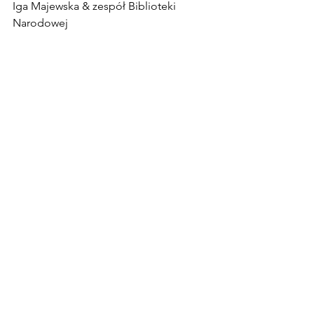
Iga Majewska & zespół Biblioteki 
Narodowej
Zdjęcia z minionego wydarzenia w 
Pałacu Rzeczypospolitej: Patrycja 
Skwierczyńska
Pilates stacjonarnie