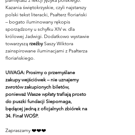
pamiętasz z lekcji języka polskiego: 
Kazania świętokrzyskie, czyli najstarszy 
polski tekst literacki, Psałterz floriański 
– bogato iluminowany rękopis 
sporządzony u schyłku XIV w. dla 
królowej Jadwigi. Dodatkowo wystawie 
towarzyszą 
rzeźby
 Saszy Wiktora 
zainspirowane iluminacjami z Psałterza 
floriańskiego.
UWAGA: Prosimy o przemyślane 
zakupy wejściówek – nie uznajemy 
zwrotów zakupionych biletów, 
ponieważ Wasze wpłaty trafiają prosto 
do puszki fundacji Siepomaga, 
będącej jedną z oficjalnych zbiórek na 
34. Finał WOŚP.
Zapraszamy 
❤️❤️❤️