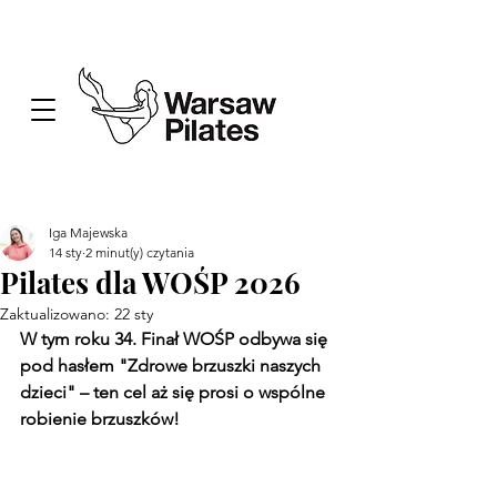
Iga Majewska
14 sty
2 minut(y) czytania
Pilates dla WOŚP 2026
Zaktualizowano:
22 sty
W tym roku 34. Finał WOŚP odbywa się 
pod hasłem "Zdrowe brzuszki naszych 
dzieci" – ten cel aż się prosi o wspólne 
robienie brzuszków!