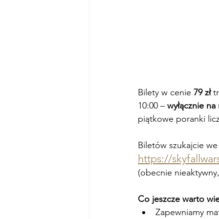
Bilety w cenie 
79 zł
 t
10:00 – 
wyłącznie na 
piątkowe poranki licz
Biletów szukajcie we
https://skyfallwa
(obecnie
 n
ieaktywny,
Co jeszcze warto wi
Zapewniamy maty