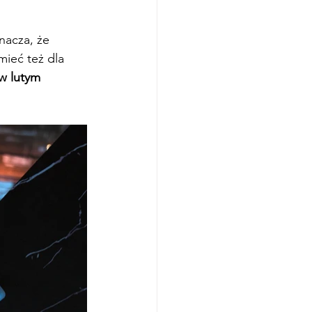
nacza, że 
ieć też dla 
w lutym 