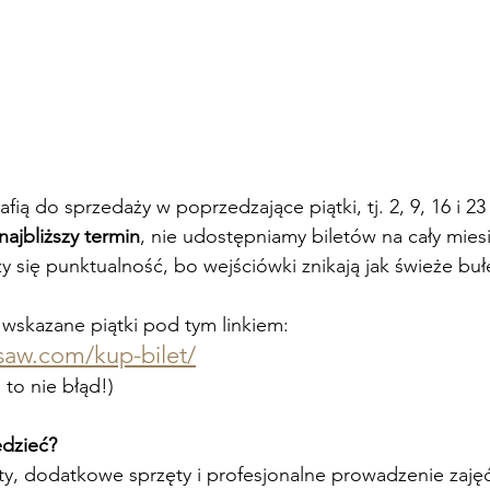
rafią do sprzedaży w poprzedzające piątki, tj. 2, 9, 16 i 2
najbliższy termin
, nie udostępniamy biletów na cały mies
y się punktualność, bo wejściówki znikają jak świeże buł
 wskazane piątki pod tym linkiem:
rsaw.com/kup-bilet/
 to nie błąd!) 
edzieć?
, dodatkowe sprzęty i profesjonalne prowadzenie zajęć