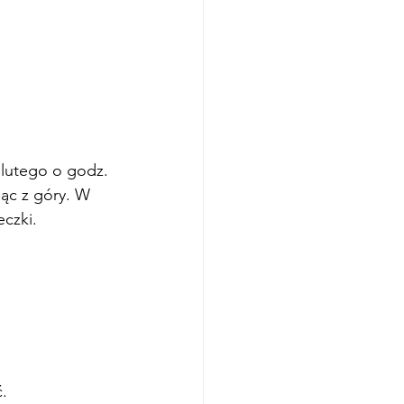
3 lutego o godz. 
iąc z góry. W 
eczki.
.