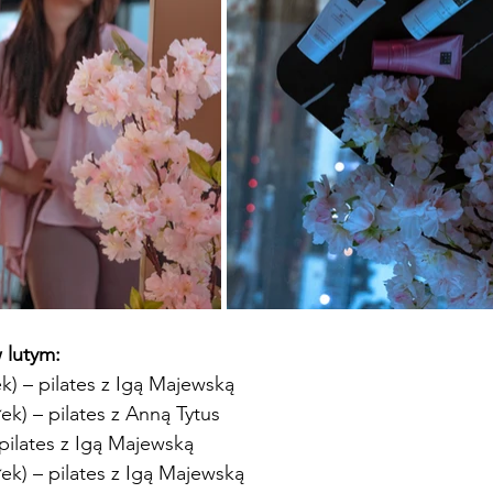
 lutym:
k) – pilates z Igą Majewską
ek) – pilates z Anną Tytus
 pilates z Igą Majewską
łek) – pilates z Igą Majewską