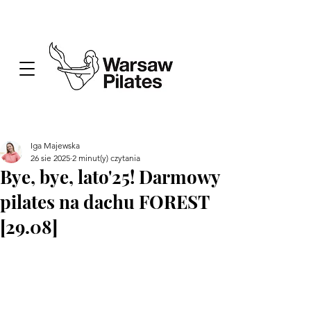
Iga Majewska
26 sie 2025
2 minut(y) czytania
Bye, bye, lato'25! Darmowy
pilates na dachu FOREST
[29.08]