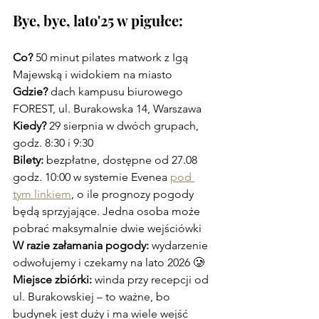
Bye, bye, lato'25 w pigułce:
Co?
 50 minut pilates matwork z Igą 
Majewską i widokiem na miasto
Gdzie?
 dach kampusu biurowego 
FOREST, ul. Burakowska 14, Warszawa
Kiedy?
 29 sierpnia w dwóch grupach, 
godz. 8:30 i 9:30
Bilety:
 bezpłatne, dostępne od 27.08 
godz. 10:00 w systemie Evenea 
pod 
tym linkiem
, o ile prognozy pogody 
będą sprzyjające. 
Jedna osoba może 
pobrać maksymalnie dwie wejściówki
W razie załamania pogody:
 wydarzenie 
odwołujemy i czekamy na lato 2026 
🥲
Miejsce zbiórki: 
winda
przy recepcji od 
ul. Burakowskiej – to ważne, bo 
budynek jest duży i ma wiele wejść