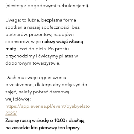
(niestety z pogodowymi turbulencjami).
Uwaga: to luźna, bezpłatna forma 
spotkania naszej społeczności, bez 
partnerów, prezentów, napojów i 
sponsorów, więc 
należy wziąć własną 
matę
 i coś do picia. Po prostu 
przychodzimy i ćwiczymy pilates w 
doborowym towarzystwie.
Dach ma swoje ograniczenia 
przestrzenne, dlatego aby dołączyć do 
zajęć, należy pobrać darmową 
wejściówkę:
https://app.evenea.pl/event/byebyelato
2025/
Zapisy ruszą w środę o 10:00 i działają 
na zasadzie kto pierwszy ten lepszy.