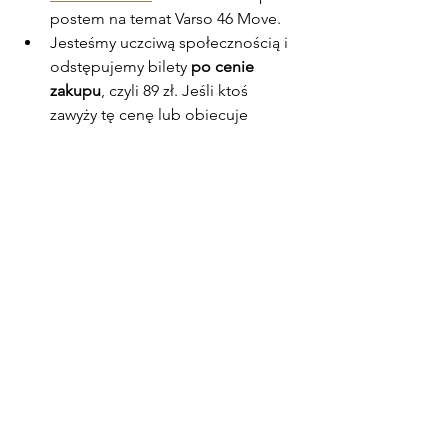
postem na temat Varso 46 Move.
Jesteśmy uczciwą społecznością i 
odstępujemy bilety 
po cenie 
zakupu
, czyli 89 zł. Jeśli ktoś 
zawyży tę cenę lub obiecuje 
podejrzanie wyglądające 
wejściówki, koniecznie zgłoś 
incydent do 
kontakt@warsawpilates.pl
.
Nie pośredniczymy w odsprzedaży 
wejściówek
, należy to zrobić na 
własną rękę. Dla ułatwienia sprawy 
nie sprawdzamy imion na biletach.
Do zobaczenia w Varso Tower! 💪