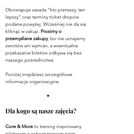
Obowiązuje zasada "kto pierwszy, ten 
lepszy" oraz terminy ticket dropów 
podane powyżej. Wcześniej nie da się 
kliknąć w zakup. 
Prosimy o 
przemyślane zakupy
, bo nie uznajemy 
zwrotów ani wymian, a ewentualne 
przekazanie biletów odbywa się bez 
naszego pośrednictwa.
Poniżej znajdziesz szczegółowe 
informacje organizacyjne.
LINK DO WSZYSTKICH BILETÓW
✦
Dla kogo są nasze zajęcia?
Core & More
 to trening inspirowany 
pilatesem z wykorzystaniem taśm 