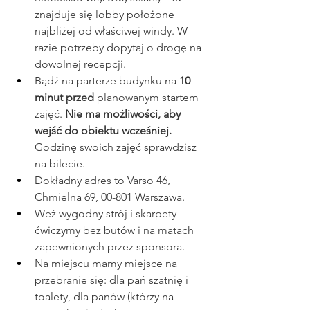
znajduje się lobby położone 
najbliżej od właściwej windy. W 
razie potrzeby dopytaj o drogę na 
dowolnej recepcji.
Bądź na parterze budynku na 
10 
minut przed
 planowanym startem 
zajęć. 
Nie ma możliwości, aby 
wejść do obiektu wcześniej. 
Godzinę swoich zajęć sprawdzisz 
na bilecie.
Dokładny adres to Varso 46, 
Chmielna 69, 00-801 Warszawa.
Weź wygodny strój i skarpety – 
ćwiczymy bez butów i na matach 
zapewnionych przez sponsora.
Na
 miejscu mamy miejsce na 
przebranie się: dla pań szatnię i 
toalety, dla panów (którzy na 