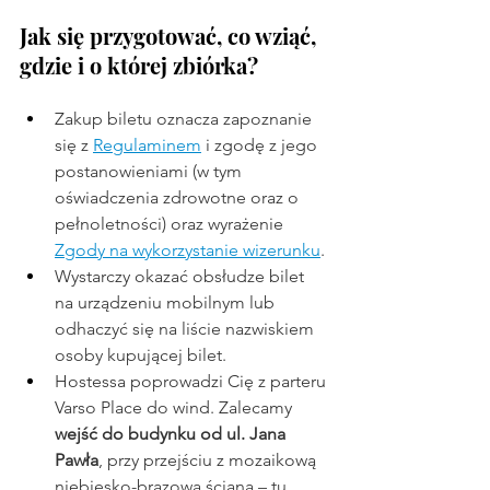
Jak się przygotować, co wziąć, 
gdzie i o której zbiórka?
Zakup biletu oznacza zapoznanie 
się z 
Regulamin
em
 i zgodę z jego 
postanowieniami (w tym 
oświadczenia zdrowotne oraz o 
pełnoletności) oraz wyrażenie 
Zgody na wykorzystanie wizerunku
.
Wystarczy okazać obsłudze bilet 
na urządzeniu mobilnym lub 
odhaczyć się na liście nazwiskiem 
osoby kupującej bilet.
Hostessa poprowadzi Cię z parteru 
Varso Place do wind. Zalecamy 
wejść do budynku od ul. Jana 
Pawła
, przy przejściu z mozaikową 
niebiesko-brązową ścianą – tu 