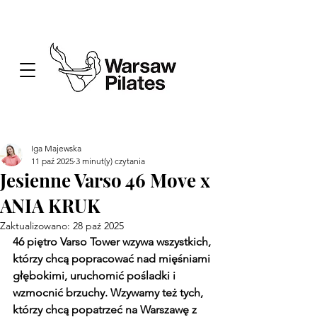
Iga Majewska
11 paź 2025
3 minut(y) czytania
Jesienne Varso 46 Move x
ANIA KRUK
Zaktualizowano:
28 paź 2025
46 piętro Varso Tower wzywa wszystkich, 
którzy chcą popracować nad mięśniami 
głębokimi, uruchomić pośladki i 
wzmocnić brzuchy. Wzywamy też tych, 
którzy chcą popatrzeć na Warszawę z 