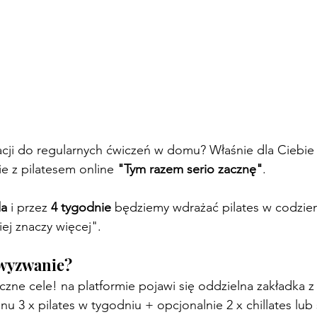
cji do regularnych ćwiczeń w domu? Właśnie dla Ciebie
 z pilatesem online 
"Tym razem serio zacznę"
.
da
 i przez 
4 tygodnie
 będziemy wdrażać pilates w codzien
ej znaczy więcej".
 wyzwanie?
yczne cele! na platformie pojawi się oddzielna zakładka
nu 3 x pilates w tygodniu + opcjonalnie 2 x chillates lub