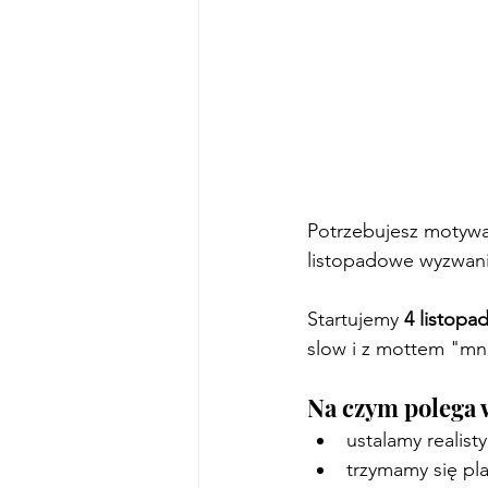
Potrzebujesz motywa
listopadowe wyzwanie
Startujemy 
4 listopa
slow i z mottem "mni
Na czym polega
ustalamy realist
trzymamy się pla