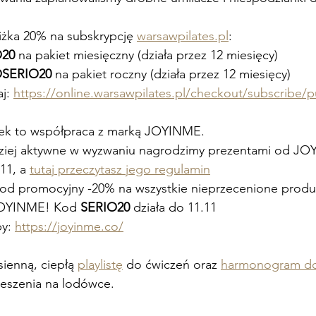
niżka 20% na subskrypcję 
warsawpilates.pl
:
O20
 na pakiet miesięczny (działa przez 12 miesięcy)
OSERIO20
 na pakiet roczny (działa przez 12 miesięcy)
j: 
https://online.warsawpilates.pl/checkout/subscribe/
nek to współpraca z marką JOYINME.
ziej aktywne w wyzwaniu nagrodzimy prezentami od JOY
11, a 
tutaj przeczytasz jego regulamin
d promocyjny -20% na wszystkie nieprzecenione produk
JOYINME! Kod 
SERIO20
 działa do 11.11
y: 
https://joyinme.co/
ienną, ciepłą 
playlistę
 do ćwiczeń oraz 
harmonogram d
ieszenia na lodówce.