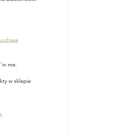
purchase
 in me. 
ty w sklepie 
o 