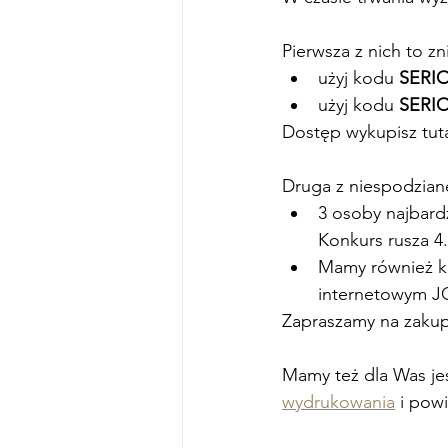
Pierwsza z nich to z
użyj kodu 
SERI
użyj kodu 
SERI
Dostęp wykupisz tuta
Druga z niespodzia
3 osoby najbard
Konkurs rusza 4.
Mamy również ko
internetowym 
Zapraszamy na zakup
Mamy też dla Was jes
wydrukowania
 i pow