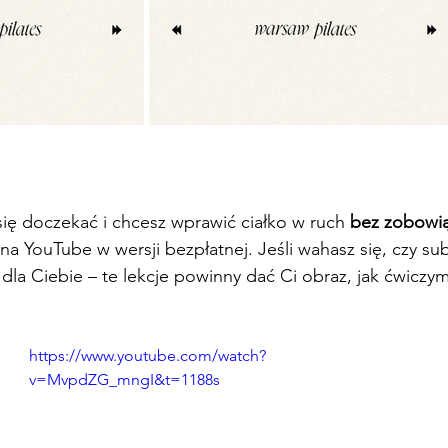
 się doczekać i chcesz wprawić ciałko w ruch 
bez zobowi
na YouTube w wersji bezpłatnej. Jeśli wahasz się, czy su
t dla Ciebie – te lekcje powinny dać Ci obraz, jak ćwiczy
https://www.youtube.com/watch?
v=MvpdZG_mngI&t=1188s