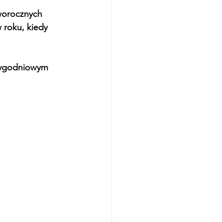
worocznych 
 roku, kiedy 
-tygodniowym 