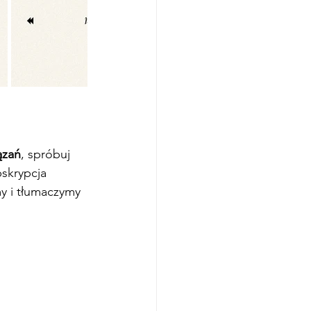
ązań
, spróbuj 
bskrypcja 
my i tłumaczymy 