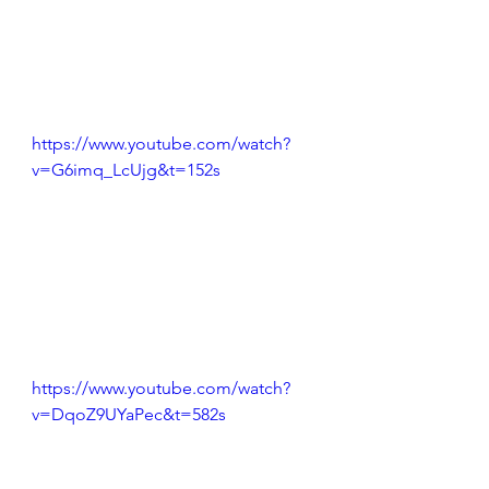
https://www.youtube.com/watch?
v=G6imq_LcUjg&t=152s
https://www.youtube.com/watch?
v=DqoZ9UYaPec&t=582s