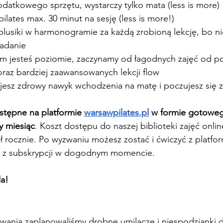
datkowego sprzętu, wystarczy tylko mata (less is more)
lates max. 30 minut na sesję (less is more!)
lusiki w harmonogramie za każdą zrobioną lekcję, bo nic
adanie
im jesteś poziomie, zaczynamy od łagodnych zajęć od po
raz bardziej zaawansowanych lekcji flow
jesz zdrowy nawyk wchodzenia na matę i poczujesz się 
stępne na platformie 
warsawpilates.pl
 w formie gotoweg
y miesiąc
. Koszt dostępu do naszej biblioteki zajęć online
zł rocznie. Po wyzwaniu możesz zostać i ćwiczyć z platfor
ć z subskrypcji w dogodnym momencie.
da!
wania zaplanowaliśmy drobne umilacze i niespodzianki d