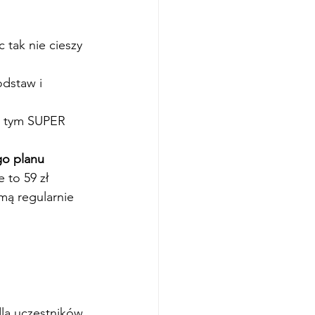
 tak nie cieszy 
dstaw i 
z tym SUPER
o planu 
 to 59 zł 
mą regularnie 
la uczestników.