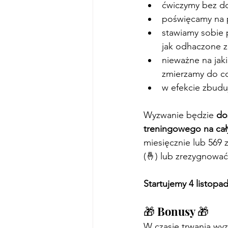
ćwiczymy bez do
poświęcamy na pi
stawiamy sobie p
jak odhaczone z
nieważne na jak
zmierzamy do co
w efekcie zbudu
Wyzwanie będzie 
do
treningowego na cał
miesięcznie lub 569 
(🤞) lub zrezygnowa
Startujemy 4 listopa
🎁 Bonusy 🎁
W czasie trwania wyz